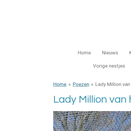
Ga
direct
naar
de
hoofdinhoud
Home
Nieuws
Vorige nestjes
Home
»
Poezen
»
Lady Million va
Lady Million va