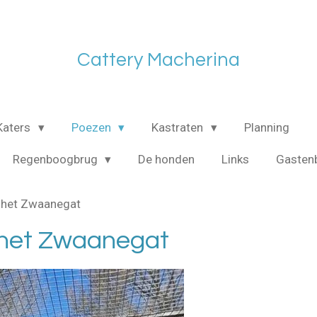
Cattery Macherina
Katers
Poezen
Kastraten
Planning
Regenboogbrug
De honden
Links
Gasten
n het Zwaanegat
n het Zwaanegat