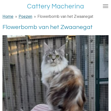
Ga
Cattery Macherina
direct
Home
»
Poezen
»
Flowerbomb van het Zwaanegat
naar
de
Flowerbomb van het Zwaanegat
hoofdinhoud