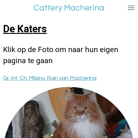
Ga
Cattery Macherina
direct
naar
De Katers
de
hoofdinhoud
Klik op de Foto om naar hun eigen
pagina te gaan
Gr. Int. Ch. Milano Rain van Macherina