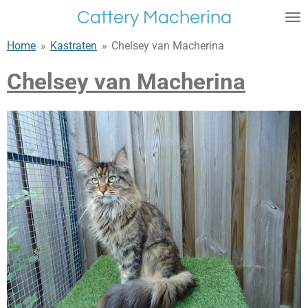
Ga
Cattery Macherina
direct
Home
»
Kastraten
»
Chelsey van Macherina
naar
de
Chelsey van Macherina
hoofdinhoud