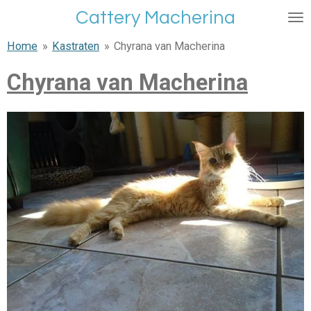
Ga
Cattery Macherina
direct
Home
»
Kastraten
»
Chyrana van Macherina
naar
de
Chyrana van Macherina
hoofdinhoud