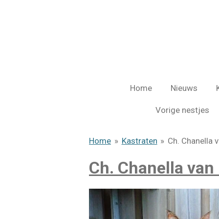
Ga
direct
naar
de
hoofdinhoud
Home
Nieuws
Vorige nestjes
Home
»
Kastraten
»
Ch. Chanella 
Ch. Chanella van