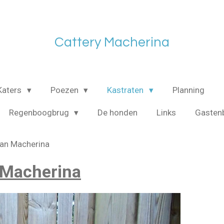
Cattery Macherina
Katers
Poezen
Kastraten
Planning
Regenboogbrug
De honden
Links
Gasten
van Macherina
 Macherina