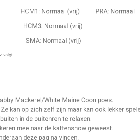
) HCM1: Normaal (vrij) PRA: Normaal
ij) HCM3: Normaal (vrij)
/N SMA: Normaal (vrij)
: volgt
e Tabby Mackerel/White Maine Coon poes.
Ze kan op zich zelf zijn maar kan ook lekker spel
 buiten in de buitenren te relaxen.
l keren mee naar de kattenshow geweest.
nderaan deze pagina vinden.