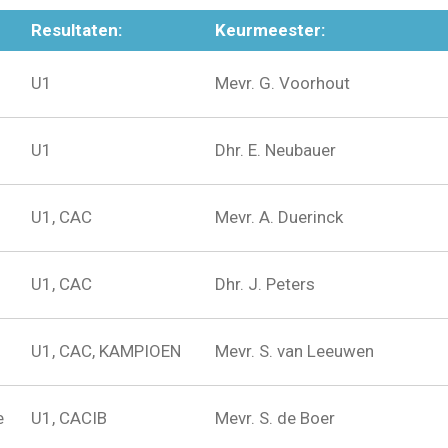
Resultaten:
Keurmeester:
U1
Mevr. G. Voorhout
U1
Dhr. E. Neubauer
U1, CAC
Mevr. A. Duerinck
U1, CAC
Dhr. J. Peters
U1, CAC, KAMPIOEN
Mevr. S. van Leeuwen
e
U1, CACIB
Mevr. S. de Boer