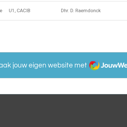
e
U1, CACIB
Dhr. D. Raemdonck
JouwWeb
aak jouw eigen website met