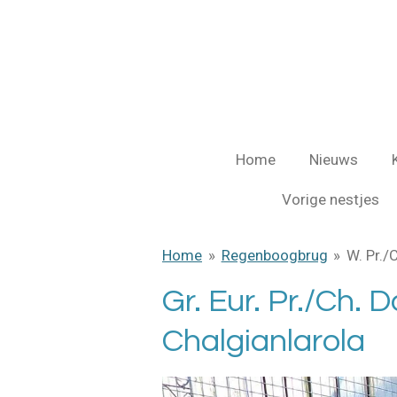
Ga
direct
naar
de
hoofdinhoud
Home
Nieuws
Vorige nestjes
Home
»
Regenboogbrug
»
W. Pr./
Gr. Eur. Pr./Ch
Chalgianlarola