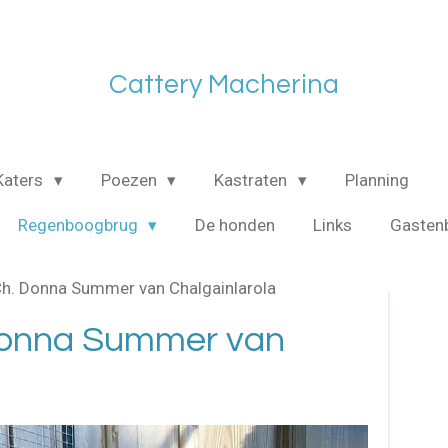
Cattery Macherina
Katers
Poezen
Kastraten
Planning
Regenboogbrug
De honden
Links
Gasten
Ch. Donna Summer van Chalgainlarola
. Donna Summer van